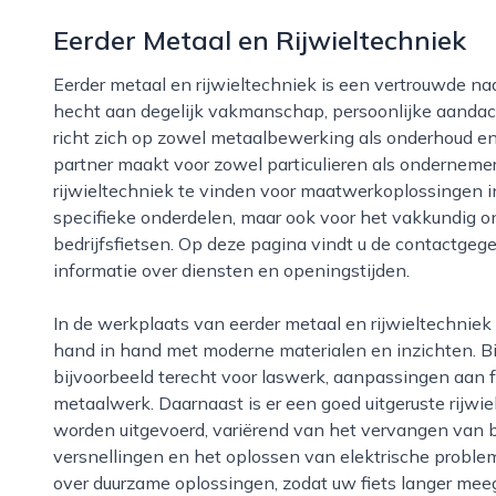
Eerder Metaal en Rijwieltechniek
Eerder metaal en rijwieltechniek is een vertrouwde naam in amersfoort voor iedereen die waarde
hecht aan degelijk vakmanschap, persoonlijke aandac
richt zich op zowel metaalbewerking als onderhoud en 
partner maakt voor zowel particulieren als onderneme
rijwieltechniek te vinden voor maatwerkoplossingen i
specifieke onderdelen, maar ook voor het vakkundig o
bedrijfsfietsen. Op deze pagina vindt u de contactgeg
informatie over diensten en openingstijden.
In de werkplaats van eerder metaal en rijwieltechniek gaan traditionele ambachtelijke technieken
hand in hand met moderne materialen en inzichten. Bi
bijvoorbeeld terecht voor laswerk, aanpassingen aan f
metaalwerk. Daarnaast is er een goed uitgeruste rijwie
worden uitgevoerd, variërend van het vervangen van 
versnellingen en het oplossen van elektrische problem
over duurzame oplossingen, zodat uw fiets langer mee