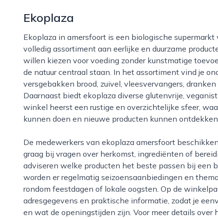
Ekoplaza
Ekoplaza in amersfoort is een biologische supermarkt waar bezoekers terechtkunnen voor een
volledig assortiment aan eerlijke en duurzame product
willen kiezen voor voeding zonder kunstmatige toevoe
de natuur centraal staan. In het assortiment vind je on
versgebakken brood, zuivel, vleesvervangers, dranken 
Daarnaast biedt ekoplaza diverse glutenvrije, veganist
winkel heerst een rustige en overzichtelijke sfeer, wa
kunnen doen en nieuwe producten kunnen ontdekken
De medewerkers van ekoplaza amersfoort beschikken doorgaans over veel productkennis en helpen
graag bij vragen over herkomst, ingrediënten of berei
adviseren welke producten het beste passen bij een b
worden er regelmatig seizoensaanbiedingen en thema
rondom feestdagen of lokale oogsten. Op de winkelpag
adresgegevens en praktische informatie, zodat je een
en wat de openingstijden zijn. Voor meer details over 