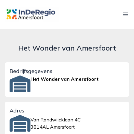
inderegioamersfoort.nl
Ope
Het Wonder van Amersfoort
Bedrijfsgegevens
Het Wonder van Amersfoort
Adres
Van Randwijcklaan 4C
3814AL Amersfoort