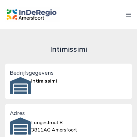
inderegioamersfoort.nl
Ope
Intimissimi
Bedrijfsgegevens
Intimissimi
Adres
Langestraat 8
3811AG Amersfoort