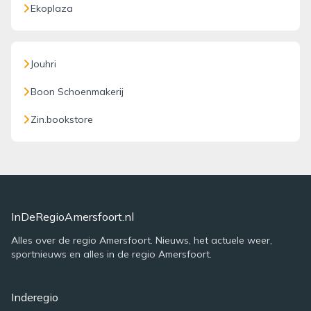
Ekoplaza
Jouhri
Boon Schoenmakerij
Zin.bookstore
InDeRegioAmersfoort.nl
Alles over de regio Amersfoort. Nieuws, het actuele weer,
sportnieuws en alles in de regio Amersfoort.
Inderegio