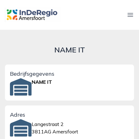
inderegioamersfoort.nl
Ope
NAME IT
Bedrijfsgegevens
NAME IT
Adres
Langestraat 2
3811AG Amersfoort