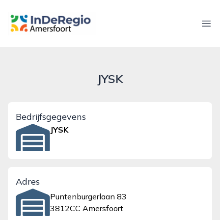
inderegioamersfoort.nl
Ope
JYSK
Bedrijfsgegevens
JYSK
Adres
Puntenburgerlaan 83
3812CC Amersfoort