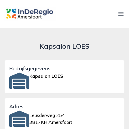
inderegioamersfoort.nl
Ope
Kapsalon LOES
Bedrijfsgegevens
Kapsalon LOES
Adres
Leusderweg 254
3817KH Amersfoort