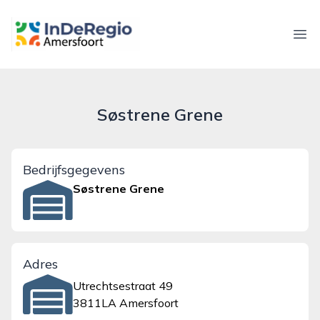
inderegioamersfoort.nl
Ope
Søstrene Grene
Bedrijfsgegevens
Søstrene Grene
Adres
Utrechtsestraat 49
3811LA Amersfoort