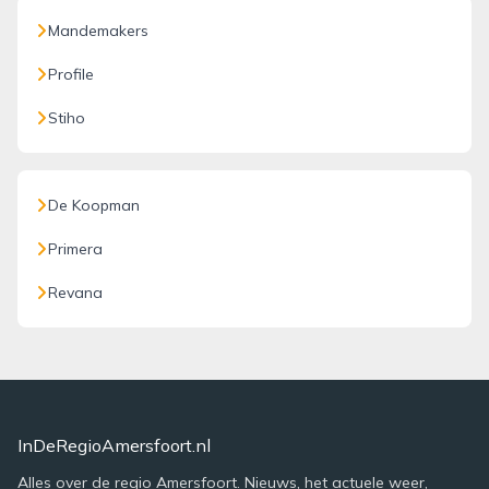
Mandemakers
Profile
Stiho
De Koopman
Primera
Revana
InDeRegioAmersfoort.nl
Alles over de regio Amersfoort. Nieuws, het actuele weer,