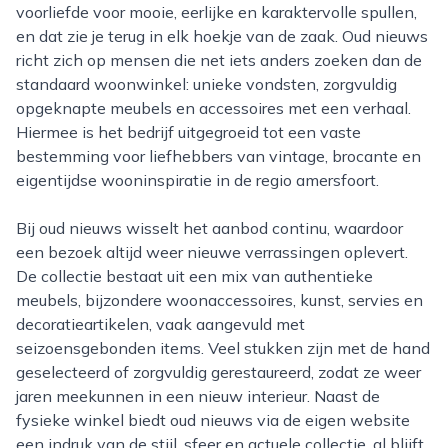
voorliefde voor mooie, eerlijke en karaktervolle spullen,
en dat zie je terug in elk hoekje van de zaak. Oud nieuws
richt zich op mensen die net iets anders zoeken dan de
standaard woonwinkel: unieke vondsten, zorgvuldig
opgeknapte meubels en accessoires met een verhaal.
Hiermee is het bedrijf uitgegroeid tot een vaste
bestemming voor liefhebbers van vintage, brocante en
eigentijdse wooninspiratie in de regio amersfoort.
Bij oud nieuws wisselt het aanbod continu, waardoor
een bezoek altijd weer nieuwe verrassingen oplevert.
De collectie bestaat uit een mix van authentieke
meubels, bijzondere woonaccessoires, kunst, servies en
decoratieartikelen, vaak aangevuld met
seizoensgebonden items. Veel stukken zijn met de hand
geselecteerd of zorgvuldig gerestaureerd, zodat ze weer
jaren meekunnen in een nieuw interieur. Naast de
fysieke winkel biedt oud nieuws via de eigen website
een indruk van de stijl, sfeer en actuele collectie, al blijft