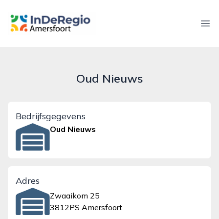
inderegioamersfoort.nl
Ope
Oud Nieuws
Bedrijfsgegevens
Oud Nieuws
Adres
Zwaaikom 25
3812PS Amersfoort