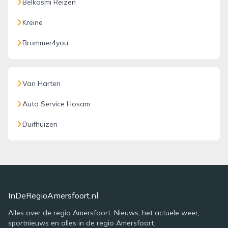
Belkasmi Reizen
Kreine
Brommer4you
Van Harten
Auto Service Hosam
Duifhuizen
InDeRegioAmersfoort.nl
Alles over de regio Amersfoort. Nieuws, het actuele weer,
sportnieuws en alles in de regio Amersfoort.