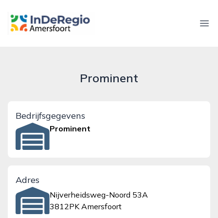
inderegioamersfoort.nl
Ope
Prominent
Bedrijfsgegevens
Prominent
Adres
Nijverheidsweg-Noord 53A
3812PK Amersfoort