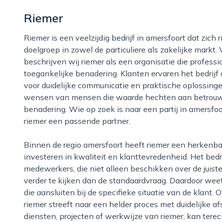
Riemer
Riemer is een veelzijdig bedrijf in amersfoort dat zich richt op maatwerkoplossingen voor een brede
doelgroep in zowel de particuliere als zakelijke markt. 
beschrijven wij riemer als een organisatie die profess
toegankelijke benadering. Klanten ervaren het bedrijf
voor duidelijke communicatie en praktische oplossingen
wensen van mensen die waarde hechten aan betrouw
benadering. Wie op zoek is naar een partij in amersfoor
riemer een passende partner.
Binnen de regio amersfoort heeft riemer een herkenbare positie opgebouwd door consequent te
investeren in kwaliteit en klanttevredenheid. Het bed
medewerkers, die niet alleen beschikken over de juiste
verder te kijken dan de standaardvraag. Daardoor wee
die aansluiten bij de specifieke situatie van de klant. 
riemer streeft naar een helder proces met duidelijke 
diensten, projecten of werkwijze van riemer, kan terec