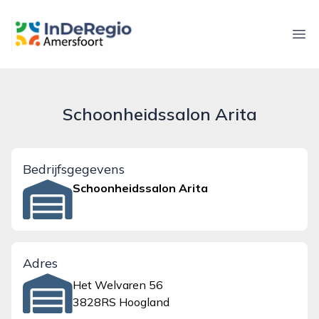
inderegioamersfoort.nl
Ope
Schoonheidssalon Arita
Bedrijfsgegevens
Schoonheidssalon Arita
Adres
Het Welvaren 56
3828RS Hoogland