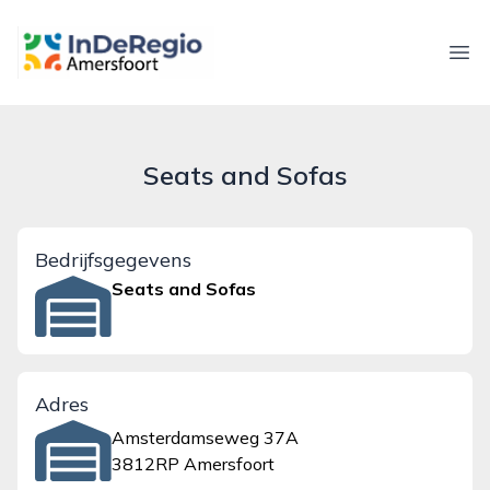
inderegioamersfoort.nl
Ope
Seats and Sofas
Bedrijfsgegevens
Seats and Sofas
Adres
Amsterdamseweg 37A
3812RP Amersfoort