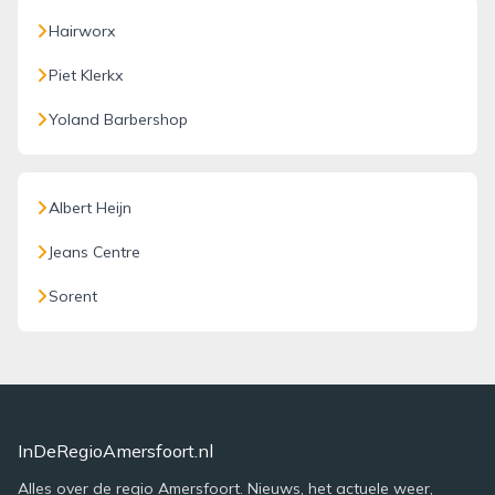
Hairworx
Piet Klerkx
Yoland Barbershop
Albert Heijn
Jeans Centre
Sorent
InDeRegioAmersfoort.nl
Alles over de regio Amersfoort. Nieuws, het actuele weer,