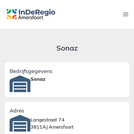
inderegioamersfoort.nl
Ope
Sonaz
Bedrijfsgegevens
Sonaz
Adres
Langestraat 74
3811AJ Amersfoort