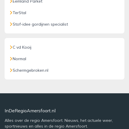
Eemland Parket
TerStal
Stof-idee gordijnen specialist
C vd Kooij
Normal
Schermgebroken.nl
InDeRegioAmersfoort.nl
Alles over de regio Amersfoort. Nieuws, het actuele weer,
sportnieuws en alles in de regio Amersfoort.