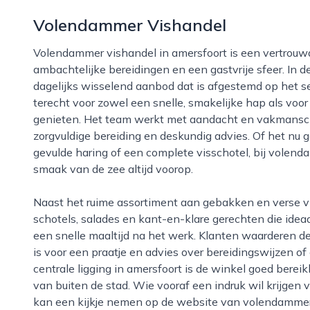
Volendammer Vishandel
Volendammer vishandel in amersfoort is een vertrouwd adres voor iedereen die houdt van verse vis,
ambachtelijke bereidingen en een gastvrije sfeer. In d
dagelijks wisselend aanbod dat is afgestemd op het s
terecht voor zowel een snelle, smakelijke hap als voor
genieten. Het team werkt met aandacht en vakmansc
zorgvuldige bereiding en deskundig advies. Of het nu 
gevulde haring of een complete visschotel, bij volend
smaak van de zee altijd voorop.
Naast het ruime assortiment aan gebakken en verse vis biedt volendammer vishandel ook diverse
schotels, salades en kant-en-klare gerechten die ideaa
een snelle maaltijd na het werk. Klanten waarderen de p
is voor een praatje en advies over bereidingswijzen o
centrale ligging in amersfoort is de winkel goed bere
van buiten de stad. Wie vooraf een indruk wil krijgen 
kan een kijkje nemen op de website van volendammer 