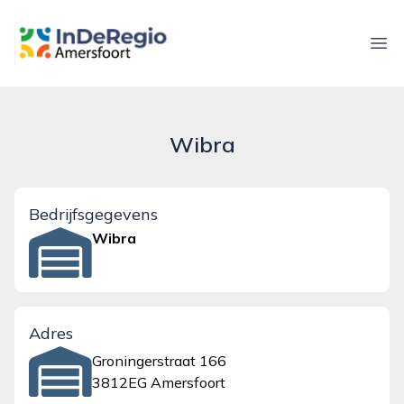
inderegioamersfoort.nl
Ope
Wibra
Bedrijfsgegevens
Wibra
Adres
Groningerstraat 166
3812EG Amersfoort