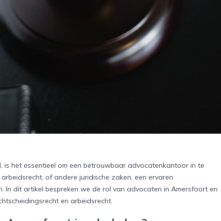
 is het essentieel om een betrouwbaar advocatenkantoor in te
arbeidsrecht, of andere juridische zaken, een ervaren
. In dit artikel bespreken we de rol van advocaten in Amersfoort en
htscheidingsrecht en arbeidsrecht.