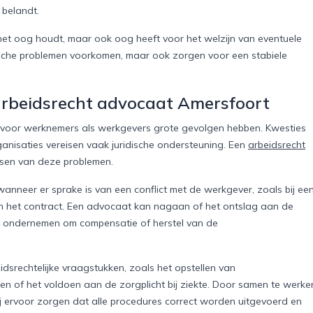
 belandt.
et oog houdt, maar ook oog heeft voor het welzijn van eventuele
idische problemen voorkomen, maar ook zorgen voor een stabiele
arbeidsrecht advocaat Amersfoort
 voor werknemers als werkgevers grote gevolgen hebben. Kwesties
anisaties vereisen vaak juridische ondersteuning. Een
arbeidsrecht
ssen van deze problemen.
anneer er sprake is van een conflict met de werkgever, zoals bij ee
n het contract. Een advocaat kan nagaan of het ontslag aan de
pen ondernemen om compensatie of herstel van de
rechtelijke vraagstukken, zoals het opstellen van
n of het voldoen aan de zorgplicht bij ziekte. Door samen te werke
j ervoor zorgen dat alle procedures correct worden uitgevoerd en