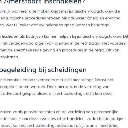
 Amersfoort inschakelen?
lijk wanneer u te maken krijgt met juridische vraagstukken die
, en juridische procedures vragen om nauwkeurigheid en ervaring.
len, weet u zeker dat uw belangen goed worden behartigd.
culieren als bedrijven kunnen helpen bij juridische vraagstukken. Di
ot het vertegenwoordigen van cliënten in de rechtszaal. Het voordeel
 met de specifieke regelgeving en procedures in de regio. Dit kan
esultaten.
egeleiding bij scheidingen
 veel emoties en onzekerheden met zich meebrengt. Naast het
 geregeld moeten worden. Denk hierbij aan de verdeling van
n advocaat gespecialiseerd in echtscheidingsrecht kan deze
zaken zoals pensioenrechten en de verdeling van gezamenlijke
este manier om deze kwesties af te handelen, zodat beide partijen
rnaast kan een echtscheidingsadvocaat u bijstaan in meditatie,