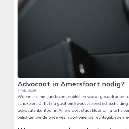
Advocaat in Amersfoort nodig?
7 feb. 2025
Wanneer u met juridische problemen wordt geconfronteerd,
schakelen. Of het nu gaat om kwesties rond echtscheiding, 
advocatenkantoor in Amersfoort staat klaar om u te helpen
belichten we de twee veel voorkomende rechtsgebieden: ec