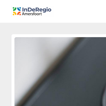
inderegioamersfoort.nl