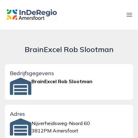
inderegioamersfoort.nl
Ope
BrainExcel Rob Slootman
Bedrijfsgegevens
BrainExcel Rob Slootman
Adres
Nijverheidsweg-Noord 60
3812PM Amersfoort