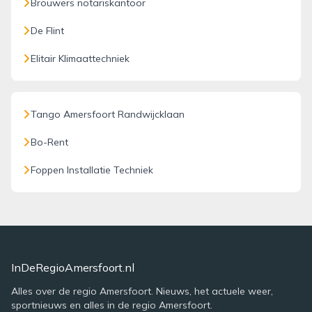
Brouwers notariskantoor
De Flint
Elitair Klimaattechniek
Tango Amersfoort Randwijcklaan
Bo-Rent
Foppen Installatie Techniek
InDeRegioAmersfoort.nl
Alles over de regio Amersfoort. Nieuws, het actuele weer,
sportnieuws en alles in de regio Amersfoort.