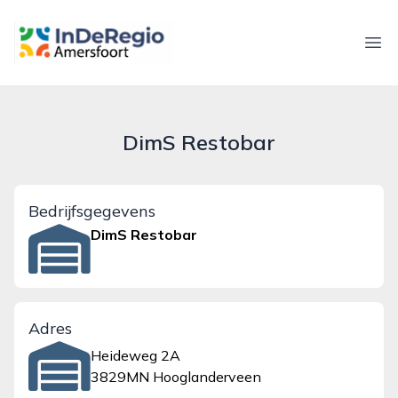
inderegioamersfoort.nl
Ope
DimS Restobar
Bedrijfsgegevens
DimS Restobar
Adres
Heideweg 2A
3829MN Hooglanderveen