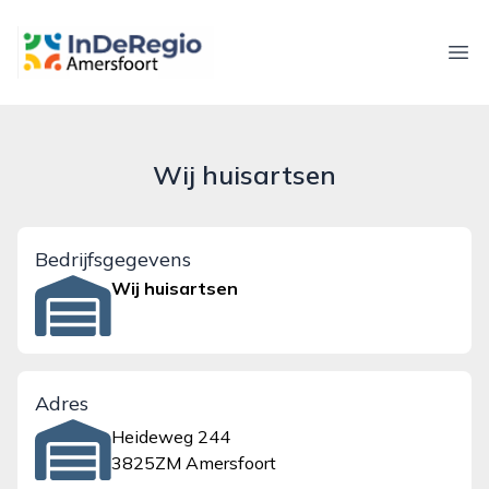
inderegioamersfoort.nl
Ope
Wij huisartsen
Bedrijfsgegevens
Wij huisartsen
Adres
Heideweg 244
3825ZM Amersfoort