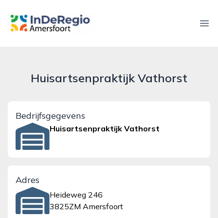
inderegioamersfoort.nl
Ope
Huisartsenpraktijk Vathorst
Bedrijfsgegevens
Huisartsenpraktijk Vathorst
Adres
Heideweg 246
3825ZM Amersfoort