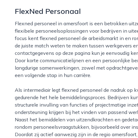
FlexNed Personaal
Flexned personeel in amersfoort is een betrokken uitzend- en detacheringsbureau dat zich richt op
flexibele personeelsoplossingen voor bedrijven in uit
focus kent flexned personeel de arbeidsmarkt in en ron
de juiste match weten te maken tussen werkgevers e
contactgegevens op deze pagina kun je eenvoudig ke
Door korte communicatielijnen en een persoonlijke be
langdurige samenwerkingen, zowel met opdrachtgevers
een volgende stap in hun carrière.
Als intermediair legt flexned personeel de nadruk op kwaliteit, betrouwbaarheid en transparantie
gedurende het hele bemiddelingsproces. Bedrijven kunne
structurele invulling van functies of projectmatige inz
ondersteuning krijgen bij het vinden van passend werk 
Naast het bemiddelen van uitzendkrachten en gedeta
rondom personeelsvraagstukken, bijvoorbeeld over in
Doordat zij actief aanwezig zijn in de regio amersfoort