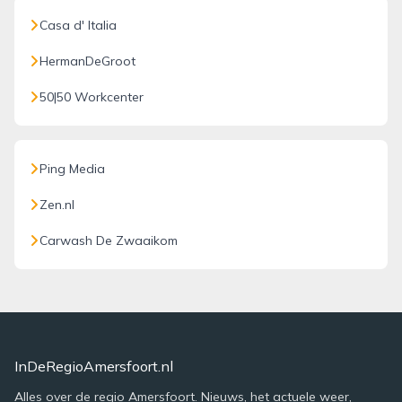
Casa d' Italia
HermanDeGroot
50|50 Workcenter
Ping Media
Zen.nl
Carwash De Zwaaikom
InDeRegioAmersfoort.nl
Alles over de regio Amersfoort. Nieuws, het actuele weer,