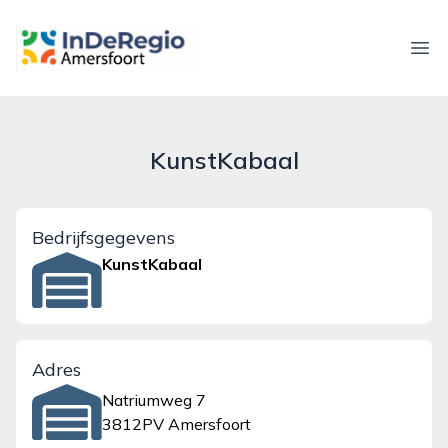
inderegioamersfoort.nl
Ope
KunstKabaal
Bedrijfsgegevens
KunstKabaal
Adres
Natriumweg 7
3812PV Amersfoort