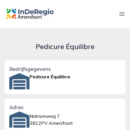
inderegioamersfoort.nl
Ope
Pedicure Équilibre
Bedrijfsgegevens
Pedicure Équilibre
Adres
Natriumweg 7
3812PV Amersfoort