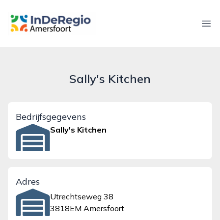
inderegioamersfoort.nl
Ope
Sally's Kitchen
Bedrijfsgegevens
Sally's Kitchen
Adres
Utrechtseweg 38
3818EM Amersfoort