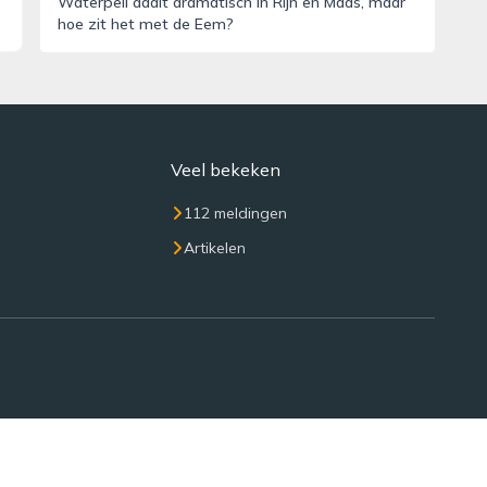
Waterpeil daalt dramatisch in Rijn en Maas, maar
hoe zit het met de Eem?
Veel bekeken
112 meldingen
Artikelen