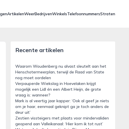
ngen
Artikelen
Weer
Bedrijven
Winkels
Telefoonnummers
Straten
Recente artikelen
Waarom Woudenberg nu alvast sleutelt aan het
Henschotermeerplan, terwijl de Raad van State
nog moet oordelen
Verpauperde Wiekslag in Hoevelaken krijgt
mogelijk een Lidl én een Albert Heijn, de grote
vraag is: wanneer?
Mark is al veertig jaar kapper: ‘Ook al geef je niets
om je haar, eenmaal geknipt ga je toch anders de
deur uit’
Zestien vissteigers met plaats voor mindervaliden
geopend aan Valleikanaal: ‘Hier kom ik tot rust’