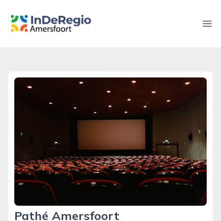
inderegioamersfoort.nl
Ope
Pathé Amersfoort