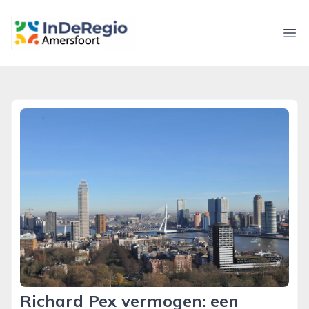
inderegioamersfoort.nl
Ope
Richard Pex vermogen: een