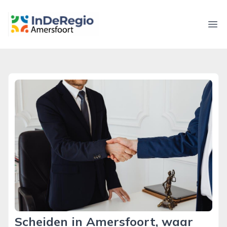
inderegioamersfoort.nl
Ope
Scheiden in Amersfoort, waar