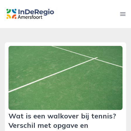
inderegioamersfoort.nl
Ope
Wat is een walkover bij tennis?
Verschil met opgave en