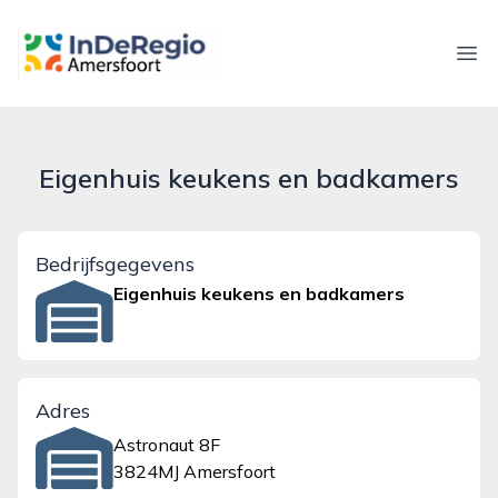
inderegioamersfoort.nl
Ope
Eigenhuis keukens en badkamers
Bedrijfsgegevens
Eigenhuis keukens en badkamers
Adres
Astronaut 8F
3824MJ Amersfoort