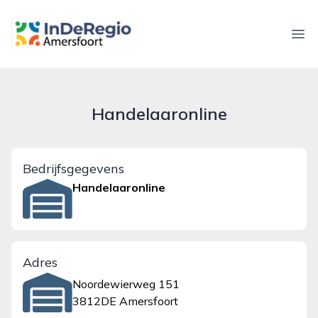
inderegioamersfoort.nl
Ope
Handelaaronline
Bedrijfsgegevens
Handelaaronline
Adres
Noordewierweg 151
3812DE Amersfoort