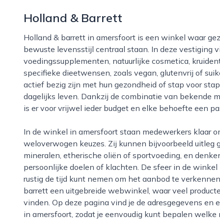
Holland & Barrett
Holland & barrett in amersfoort is een winkel waar gezondheid, natuurlijke verzorging en een
bewuste levensstijl centraal staan. In deze vestiging 
voedingssupplementen, natuurlijke cosmetica, kruide
specifieke dieetwensen, zoals vegan, glutenvrij of suik
actief bezig zijn met hun gezondheid of stap voor st
dagelijks leven. Dankzij de combinatie van bekende m
is er voor vrijwel ieder budget en elke behoefte een p
In de winkel in amersfoort staan medewerkers klaar om bezoekers te helpen bij het maken van
weloverwogen keuzes. Zij kunnen bijvoorbeeld uitleg 
mineralen, etherische oliën of sportvoeding, en denke
persoonlijke doelen of klachten. De sfeer in de winke
rustig de tijd kunt nemen om het aanbod te verkennen
barrett een uitgebreide webwinkel, waar veel producte
vinden. Op deze pagina vind je de adresgegevens en e
in amersfoort, zodat je eenvoudig kunt bepalen welke 