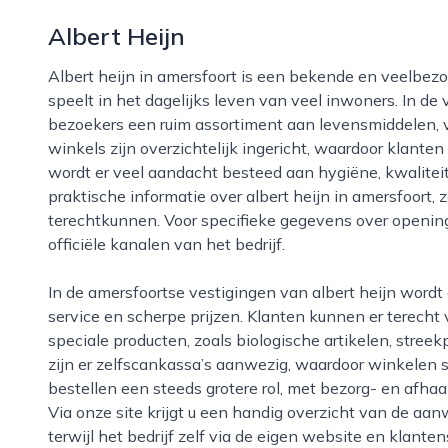
Albert Heijn
Albert heijn in amersfoort is een bekende en veelbezochte supermarktketen die een belangrijke rol
speelt in het dagelijks leven van veel inwoners. In de v
bezoekers een ruim assortiment aan levensmiddelen, v
winkels zijn overzichtelijk ingericht, waardoor klant
wordt er veel aandacht besteed aan hygiëne, kwaliteit
praktische informatie over albert heijn in amersfoort,
terechtkunnen. Voor specifieke gegevens over openings
officiële kanalen van het bedrijf.
In de amersfoortse vestigingen van albert heijn wordt gestreefd naar een combinatie van gemak,
service en scherpe prijzen. Klanten kunnen er terecht
speciale producten, zoals biologische artikelen, stree
zijn er zelfscankassa’s aanwezig, waardoor winkelen sn
bestellen een steeds grotere rol, met bezorg- en afhaa
Via onze site krijgt u een handig overzicht van de aan
terwijl het bedrijf zelf via de eigen website en klante