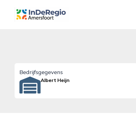
inderegioamersfoort.nl
Bedrijfsgegevens
Albert Heijn