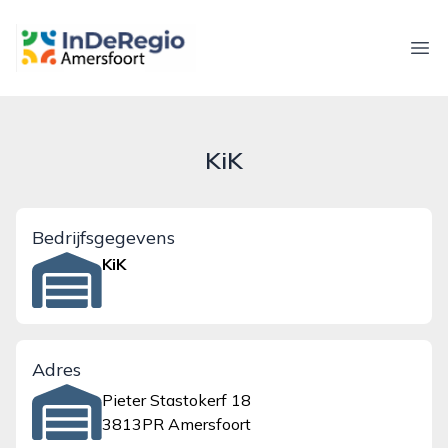
inderegioamersfoort.nl
Ope
KiK
Bedrijfsgegevens
KiK
Adres
Pieter Stastokerf 18
3813PR Amersfoort