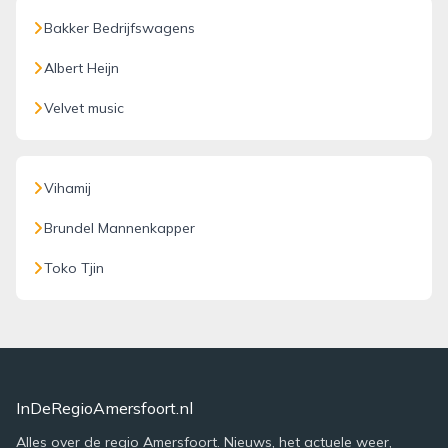
Bakker Bedrijfswagens
Albert Heijn
Velvet music
Vihamij
Brundel Mannenkapper
Toko Tjin
InDeRegioAmersfoort.nl
Alles over de regio Amersfoort. Nieuws, het actuele weer,