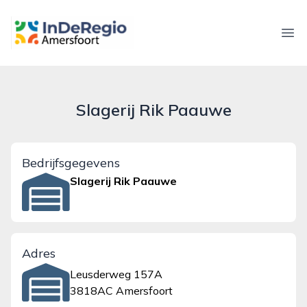
inderegioamersfoort.nl
Ope
Slagerij Rik Paauwe
Bedrijfsgegevens
Slagerij Rik Paauwe
Adres
Leusderweg 157A
3818AC Amersfoort