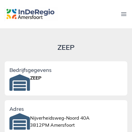
inderegioamersfoort.nl
Ope
ZEEP
Bedrijfsgegevens
ZEEP
Adres
Nijverheidsweg-Noord 40A
3812PM Amersfoort